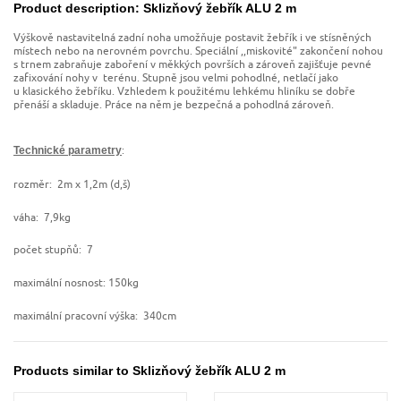
Product description: Sklizňový žebřík ALU 2 m
Výškově nastavitelná zadní noha umožňuje postavit žebřík i ve stísněných
místech nebo na nerovném povrchu. Speciální ,,miskovité" zakončení nohou
s trnem zabraňuje zaboření v měkkých površích a zároveň zajišťuje pevné
zafixování nohy v terénu. Stupně jsou velmi pohodlné, netlačí jako
u klasického žebříku. Vzhledem k použitému lehkému hliníku se dobře
přenáší a skladuje. Práce na něm je bezpečná a pohodlná zároveň.
:
Technické parametry
rozměr: 2m x 1,2m (d,š)
váha: 7,9kg
počet stupňů: 7
maximální nosnost: 150kg
maximální pracovní výška: 340cm
Products similar to Sklizňový žebřík ALU 2 m