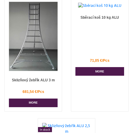
Sběrací koš 10 kg ALU
71,05 €/Pcs
MORE
Sklizňový žebřík ALU 3 m
681,54 €/Pcs
MORE
In stock