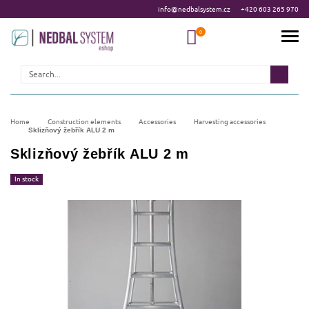
info@nedbalsystem.cz
+420 603 265 970
Search
Home
Construction elements
Accessories
Harvesting accessories
Sklizňový žebřík ALU 2 m
Sklizňový žebřík ALU 2 m
In stock