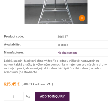
Product code:
206127
Availability:
In stock
Manufacturer:
Nedbalsystem
Lehký, stabilní hliníkový třínohý žebřík s jednou výškově nastavitelnou
nohou italské značky je výborným pomocníkem nejenom pro všechny druhy
sadových prací, ale ocení jej také zahrádkáři (při údržbě zahrad) a nebo
řemeslníci (na stavbách).
615,45 €
(508,63 € without VAT)
Pcs
ADD TO INQUIRY