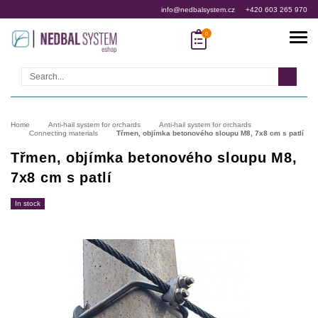
info@nedbalsystem.cz
+420 603 265 970
Search
Home
Anti-hail system for orchards
Anti-hail system for orchards
Connecting materials
Třmen, objímka betonového sloupu M8, 7x8 cm s patlí
Třmen, objímka betonového sloupu M8,
7x8 cm s patlí
In stock