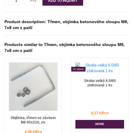
Pcs
ADD TO INQUIRY
Product description: Třmen, objímka betonového sloupu M8,
7x8 cm s patlí
Products similar to Třmen, objímka betonového sloupu M8,
7x8 cm s patlí
In stock
Skoba velká 6.0/60
zinkovaná 1 ks
0,17 €/Pcs
Objímka, třmen se závitem
M8 95x210, zn.
MORE
2,48 €/Pcs