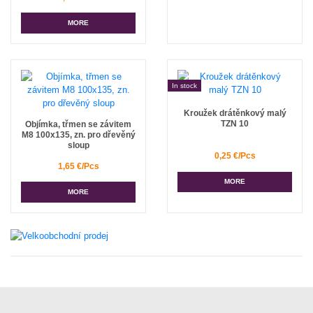
MORE
In stock
Kroužek drátěnkový malý
TZN 10
Objímka, třmen se závitem
M8 100x135, zn. pro dřevěný
sloup
0,25 €/Pcs
1,65 €/Pcs
MORE
MORE